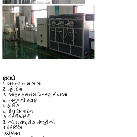
ફાયદો
૧. બ્રાન્ડ-નામ ભાગો
2. મૂળ દેશ
૩. ઓફર કરાયેલ વિતરણ સેવાઓ
૪. અનુભવી સ્ટાફ
૫.ફોર્મ A
૬.લીલું ઉત્પાદન
૭. ગેરંટી/વોરંટી
8. આંતરરાષ્ટ્રીય મંજૂરીઓ
9.પેકેજિંગ
૧૦.કિંમત