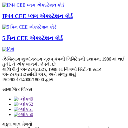
IP44 CEE પ્લગ એક્સ્ટેંશન કોર્ડ
5 પિન CEE એક્સ્ટેંશન કોર્ડ
ઝેજિયાંગ શુઆંગયાંગ ગ્રુપ કંપની લિમિટેડની સ્થાપના 1986 માં થઈ
હતી, તે એક ખાનગી કંપની છે
માલિકીનું એન્ટરપ્રાઇઝ, 1998 માં નિંગબો સિટીના સ્ટાર
એન્ટરપ્રાઇઝમાંથી એક, અને મંજૂર થયું
ISO9001/14000/18000 દ્વારા.
સામાજિક લિંક્સ
મફત ભાવ મેળવો