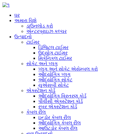
ઘર
અમારા વિશે
ડાઉનલોડ કરો
એન્ટરપ્રાઇઝ કલ્ચર
ઉત્પાદનો
ટાઈમર
ડિજિટલ ટાઈમર
ઉદ્યોગ ટાઈમર
મિકેનિકલ ટાઈમર
સોકેટ અને પ્લગ
પ્લગ અને સોકેટ એસેમ્બલ કરો
ઔદ્યોગિક પ્લગ
ઔદ્યોગિક સોકેટ
યુએસબી સોકેટ
એક્સ્ટેંશન કોર્ડ
ઔદ્યોગિક વિસ્તરણ કોર્ડ
પીવીસી એક્સ્ટેંશન કોર્ડ
રબર એક્સ્ટેંશન કોર્ડ
કેબલ રીલ
ઇન્ડોર કેબલ રીલ
ઔદ્યોગિક કેબલ રીલ
આઉટડોર કેબલ રીલ
નવા ઉત્પાદનો