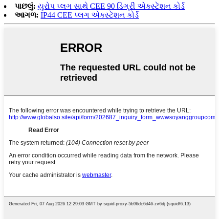
પાછલું:
યુરોપ પ્લગ સાથે CEE 90 ડિગ્રી એક્સ્ટેંશન કોર્ડ
આગળ:
IP44 CEE પ્લગ એક્સ્ટેંશન કોર્ડ