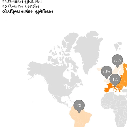
૧૧.ઉત્પાદન સુવિધાઓ
૧૨.ઉત્પાદન પ્રદર્શન
લોકપ્રિય બજાર: યુરોપિયન