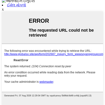
ઈમેલ મોકલો
x