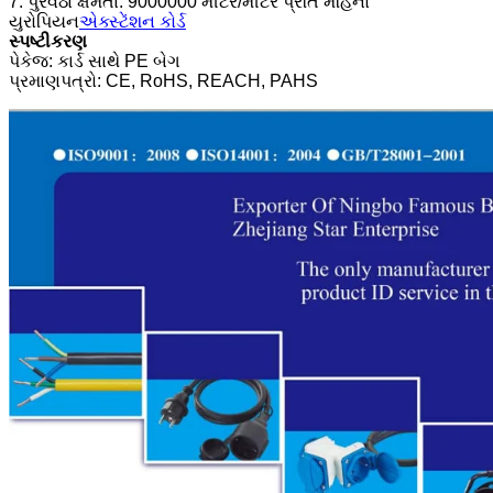
7. પુરવઠા ક્ષમતા: 9000000 મીટર/મીટર પ્રતિ મહિનો
યુરોપિયન
એક્સ્ટેંશન કોર્ડ
સ્પષ્ટીકરણ
પેકેજ: કાર્ડ સાથે PE બેગ
પ્રમાણપત્રો: CE, RoHS, REACH, PAHS