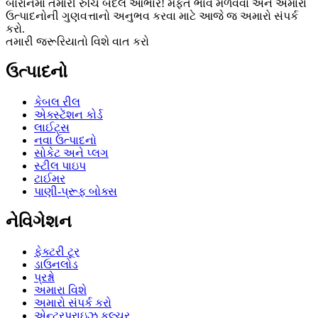
બોરાનમાં તમારી રુચિ બદલ આભાર! મફત ભાવ મેળવવા અને અમારા
ઉત્પાદનોની ગુણવત્તાનો અનુભવ કરવા માટે આજે જ અમારો સંપર્ક
કરો.
તમારી જરૂરિયાતો વિશે વાત કરો
ઉત્પાદનો
કેબલ રીલ
એક્સ્ટેંશન કોર્ડ
લાઈટ્સ
નવા ઉત્પાદનો
સોકેટ અને પ્લગ
સ્ટીલ પાઇપ
ટાઈમર
પાણી-પ્રૂફ બોક્સ
નેવિગેશન
ફેક્ટરી ટૂર
ડાઉનલોડ
પ્રશ્નો
અમારા વિશે
અમારો સંપર્ક કરો
એન્ટરપ્રાઇઝ કલ્ચર