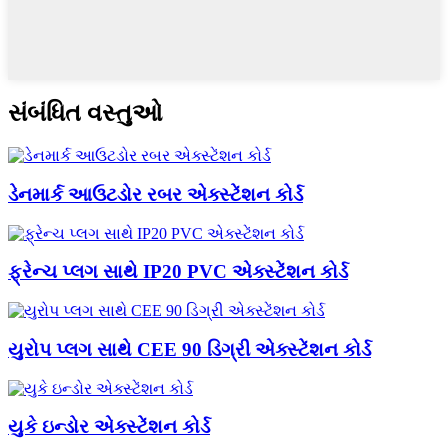
સંબંધિત વસ્તુઓ
ડેનમાર્ક આઉટડોર રબર એક્સ્ટેંશન કોર્ડ
ફ્રેન્ચ પ્લગ સાથે IP20 PVC એક્સ્ટેંશન કોર્ડ
યુરોપ પ્લગ સાથે CEE 90 ડિગ્રી એક્સ્ટેંશન કોર્ડ
યુકે ઇન્ડોર એક્સ્ટેંશન કોર્ડ