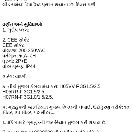
લીડ સમય: ડિપોઝિટ પ્રાપ્ત થયાના 25 દિવસ પછી
વર્ણન અને સુવિધાઓ
1. યુરોપ પ્લગ:
2. CEE સોકેટ:
CEE સોકેટ
વોલ્ટેજ: 200-250VAC
વર્તમાન: ૧૬A- ૬H
ધ્રુવો: 2P+E
વોટર-પ્રૂફ: IP44
૩.રંગ: વાદળી
૪. નીચે મુજબ કેબલ મેચ કરો: H05VV-F 3G1.5/2.5,
H05RR-F 3G1.5/2.5,
H07RN-F 3G1.0/1.5/2.5.
૫. ગ્રાહકની જરૂરિયાત મુજબ કેબલની લંબાઈ. ઉદાહરણ તરીકે: ૧૦
મીટર, ૨૫ મીટર, ૫૦ મીટર..
..
૬.પેકિંગ માટે ગ્રાહકની જરૂરિયાત મુજબ કરી શકાય છે.