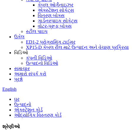
કેબલ ઓર્ગેનાઇઝર
એક્સ્ટેંશન સોકેટ્સ
વિતરણ બોક્સ
ગાર્ડનસ્પાઇક સોકેટ્સ
વોટર-પ્રૂફ બોક્સ
સ્ટીલ પાઇપ
ઉકેલ
ED1-2 પ્રોગ્રામિંગ ટાઈમર
XP15-D કેબલ રીલ માટે ઉત્પાદન અને વેચાણ પ્રક્રિયા
વિડિઓ
કંપની વિડિઓ
ઉત્પાદનો વિડિઓ
સમાચાર
અમારો સંપર્ક કરો
પ્રશ્નો
English
ઘર
ઉત્પાદનો
એક્સ્ટેંશન કોર્ડ
ઔદ્યોગિક વિસ્તરણ કોર્ડ
શ્રેણીઓ