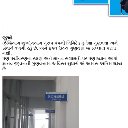
જુઓ
ઝેજિયાંગ શુઆંગયાંગ ગ્રુપ કંપની લિમિટેડ હંમેશા ગુણવત્તા અને
સેવાને વળગી રહે છે, અમે ફક્ત ઉચ્ચ ગુણવત્તા જ સપ્લાય કરતા
નથી,
પણ પર્યાવરણના રક્ષણ અને માનવ સલામતી પર પણ ધ્યાન આપો.
માનવ જીવનની ગુણવત્તામાં અવિરત સુધારો એ અમારું અંતિમ લક્ષ્ય
છે.