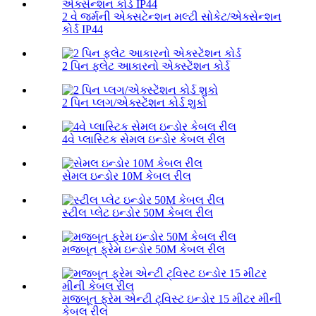
2 વે જર્મની એક્સટેન્શન મલ્ટી સોકેટ/એક્સેન્શન
કોર્ડ IP44
2 પિન ફ્લેટ આકારનો એક્સ્ટેંશન કોર્ડ
2 પિન પ્લગ/એક્સ્ટેંશન કોર્ડ શુકો
4વે પ્લાસ્ટિક સેમલ ઇન્ડોર કેબલ રીલ
સેમલ ઇન્ડોર 10M કેબલ રીલ
સ્ટીલ પ્લેટ ઇન્ડોર 50M કેબલ રીલ
મજબૂત ફ્રેમ ઇન્ડોર 50M કેબલ રીલ
મજબૂત ફ્રેમ એન્ટી ટ્વિસ્ટ ઇન્ડોર 15 મીટર મીની
કેબલ રીલ