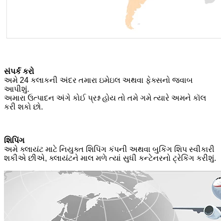
સંપર્ક કરો
અમે 24 કલાકની અંદર તમારા ઇમેઇલ અથવા ફેક્સનો જવાબ
આપીશું.
અમારા ઉત્પાદન અંગે કોઈ પ્રશ્ન હોય તો તમે ગમે ત્યારે અમને કૉલ
કરી શકો છો.
શિપિંગ
અમે ક્લાયંટ માટે નિયુક્ત શિપિંગ કંપની અથવા બુકિંગ શિપ સ્વીકારી
શકીએ છીએ, ક્લાયંટને માલ મળે ત્યાં સુધી કન્ટેનરનો ટ્રેકિંગ કરીશું.