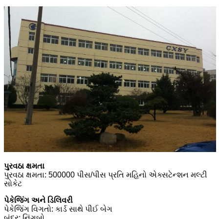
પુરવઠા ક્ષમતા
પુરવઠા ક્ષમતા: 500000 પીસ/પીસ પ્રતિ મહિનો એક્સટેન્શન મલ્ટી
સોકેટ
પેકેજિંગ અને ડિલિવરી
પેકેજિંગ વિગતો: કાર્ડ સાથે પીઈ બેગ
બંદર: નિંગબો