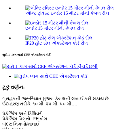
એન્ટિ ટ્વિસ્ટ ઇન્ડોર 15 મીટર મીની કેબલ રીલ
ઇન્ડોર 15 મીટર મીની કેબલ રીલ
IP20 હોટ સેલ એક્સ્ટેંશન કોર્ડ રીલ
યુરોપ પ્લગ સાથે CEE એક્સ્ટેંશન કોર્ડ
ટૂંકું વર્ણન:
ગ્રાહકની જરૂરિયાત મુજબ કેબલની લંબાઈ કરી શકાય છે.
ઉદાહરણ તરીકે: ૧૦ મી, ૨૫ મી, ૫૦ મી….
પેકેજિંગ અને ડિલિવરી
પેકેજિંગ વિગતો: PE બેગ
બંદર: નિંગબો/શાંઘાઈ