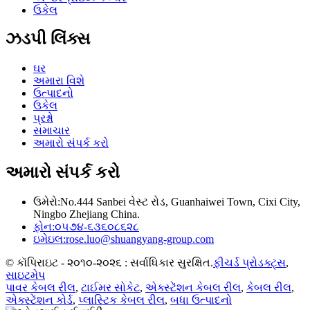
ઉકેલ
ઝડપી લિંક્સ
ઘર
અમારા વિશે
ઉત્પાદનો
ઉકેલ
પ્રશ્નો
સમાચાર
અમારો સંપર્ક કરો
અમારો સંપર્ક કરો
ઉમેરો:
No.444 Sanbei વેસ્ટ રોડ, Guanhaiwei Town, Cixi City,
Ningbo Zhejiang China.
ફોન:
૦૫૭૪-૬૩૬૦૮૬૨૮
ઇમેઇલ:
rose.luo@shuangyang-group.com
© કૉપિરાઇટ - ૨૦૧૦-૨૦૨૬ : સર્વાધિકાર સુરક્ષિત.
ફીચર્ડ પ્રોડક્ટ્સ
,
સાઇટમેપ
પાવર કેબલ રીલ
,
ટાઈમર સોકેટ
,
એક્સ્ટેંશન કેબલ રીલ
,
કેબલ રીલ
,
એક્સ્ટેંશન કોર્ડ
,
પ્લાસ્ટિક કેબલ રીલ
,
બધા ઉત્પાદનો