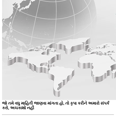
જો તમે વધુ માહિતી જાણવા માંગતા હો, તો કૃપા કરીને અમારો સંપર્ક
કરો, અચકાશો નહીં