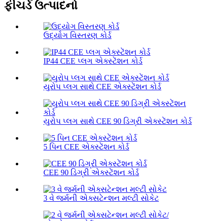
ફીચર્ડ ઉત્પાદનો
ઉદ્યોગ વિસ્તરણ કોર્ડ
IP44 CEE પ્લગ એક્સ્ટેંશન કોર્ડ
યુરોપ પ્લગ સાથે CEE એક્સ્ટેંશન કોર્ડ
યુરોપ પ્લગ સાથે CEE 90 ડિગ્રી એક્સ્ટેંશન કોર્ડ
5 પિન CEE એક્સ્ટેંશન કોર્ડ
CEE 90 ડિગ્રી એક્સ્ટેંશન કોર્ડ
3 વે જર્મની એક્સટેન્શન મલ્ટી સોકેટ