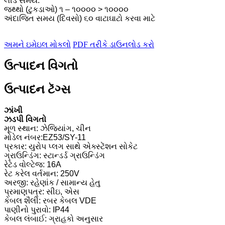
લીડ સમય:
જથ્થો (ટુકડાઓ) ૧ – ૧૦૦૦૦ > ૧૦૦૦૦
અંદાજિત સમય (દિવસો) ૬૦ વાટાઘાટો કરવા માટે
અમને ઇમેઇલ મોકલો
PDF તરીકે ડાઉનલોડ કરો
ઉત્પાદન વિગતો
ઉત્પાદન ટૅગ્સ
ઝાંખી
ઝડપી વિગતો
મૂળ સ્થાન: ઝેજિયાંગ, ચીન
મોડેલ નંબર:EZ53/SY-11
પ્રકાર: યુરોપ પ્લગ સાથે એક્સ્ટેંશન સોકેટ
ગ્રાઉન્ડિંગ: સ્ટાન્ડર્ડ ગ્રાઉન્ડિંગ
રેટેડ વોલ્ટેજ: 16A
રેટ કરેલ વર્તમાન: 250V
અરજી: રહેણાંક / સામાન્ય હેતુ
પ્રમાણપત્ર: સીઇ, એસ
કેબલ શૈલી: રબર કેબલ VDE
પાણીનો પુરાવો: IP44
કેબલ લંબાઈ: ગ્રાહકો અનુસાર